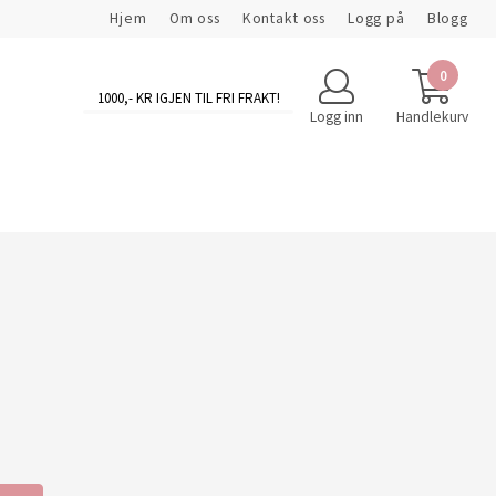
Hjem
Om oss
Kontakt oss
Logg på
Blogg
0
1000
,- KR IGJEN TIL FRI FRAKT!
Logg inn
Handlekurv