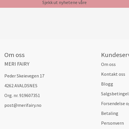
Sjekk ut nyhetene våre
Om oss
Kundeser
MERI FAIRY
Om oss
Kontakt oss
Peder Skeievegen 17
Blogg
4262 AVALDSNES
Salgsbetingel
Org. nr. 919607351
Forsendelse o
post@merifairy.no
Betaling
Personvern