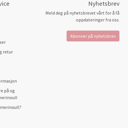
vice
Nyhetsbrev
Meld deg på nyhetsbrevet vårt for å få
oppdateringer fra oss.
Abonner på nyhetsbrev
ser
g retur
ormasjon
re på og
merinoull
 merinoull?