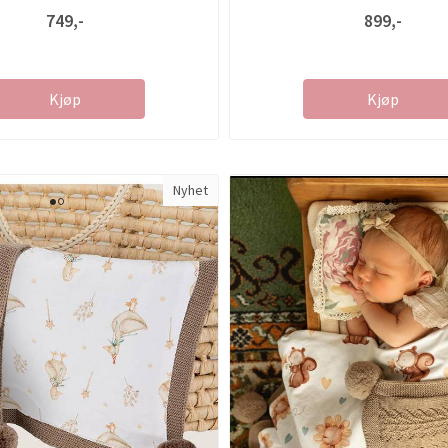
749,-
899,-
Kjøp
Kjøp
Nyhet