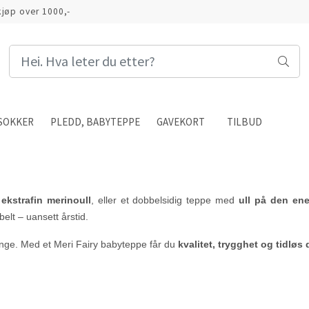
 kjøp over 1000,-
SOKKER
PLEDD, BABYTEPPE
GAVEKORT
TILBUD
ekstrafin merinoull
, eller et dobbelsidig teppe med
ull på den en
belt – uansett årstid.
enge. Med et Meri Fairy babyteppe får du
kvalitet, trygghet og tidløs