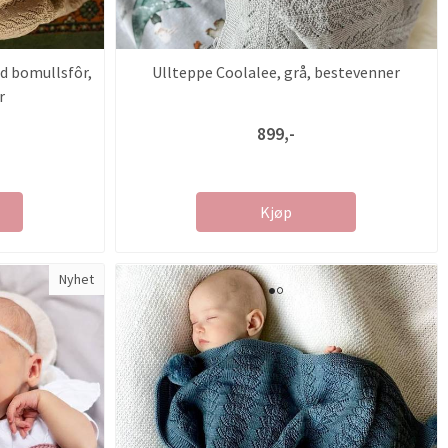
d bomullsfôr,
Ullteppe Coolalee, grå, bestevenner
r
899,-
Kjøp
Nyhet