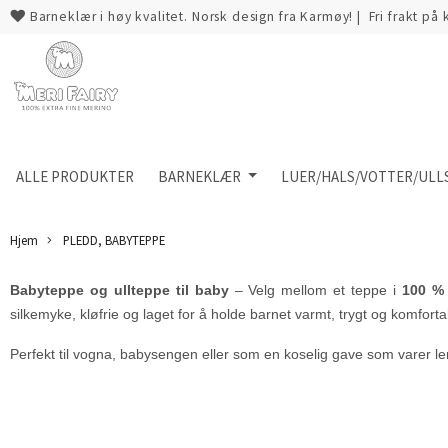
Barneklær i høy kvalitet. Norsk design fra Karmøy!
|
Fri frakt på
ALLE PRODUKTER
BARNEKLÆR
LUER/HALS/VOTTER/ULL
Hjem
PLEDD, BABYTEPPE
Babyteppe og ullteppe til baby
– Velg mellom et teppe i
100 % 
silkemyke, kløfrie og laget for å holde barnet varmt, trygt og komforta
Perfekt til vogna, babysengen eller som en koselig gave som varer l