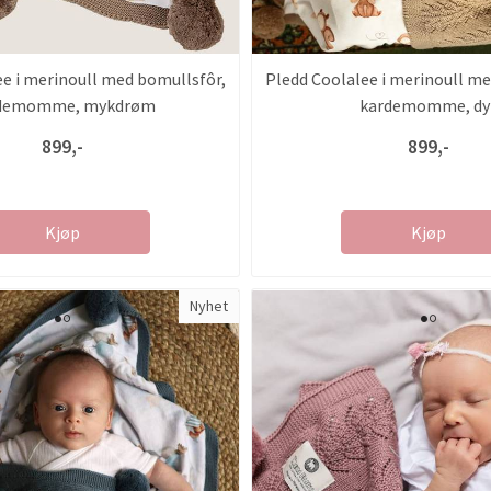
ee i merinoull med bomullsfôr,
Pledd Coolalee i merinoull me
demomme, mykdrøm
kardemomme, dy
899,-
899,-
Kjøp
Kjøp
Nyhet