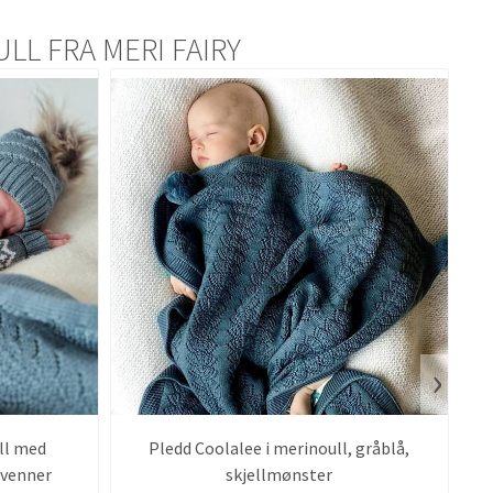
LL FRA MERI FAIRY
›
ll med
Pledd Coolalee i merinoull, gråblå,
svenner
skjellmønster