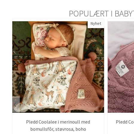
POPULÆRT I
BABY
Nyhet
‹
Pledd Coolalee i merinoull med
Pledd Co
bomullsfôr, støvrosa, boho