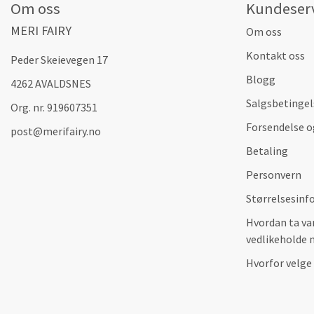
Om oss
Kundeser
MERI FAIRY
Om oss
Kontakt oss
Peder Skeievegen 17
Blogg
4262 AVALDSNES
Salgsbetingel
Org. nr. 919607351
Forsendelse o
post@merifairy.no
Betaling
Personvern
Størrelsesinf
Hvordan ta va
vedlikeholde 
Hvorfor velge