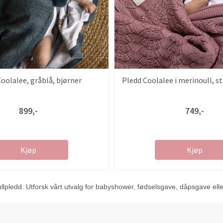
oolalee, gråblå, bjørner
Pledd Coolalee i merinoull, st
899,-
749,-
Kjøp
Kjøp
ledd. Utforsk vårt utvalg for babyshower, fødselsgave, dåpsgave eller