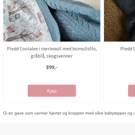
Pledd Coolalee i merinoull med bomullsfôr,
Pledd C
gråblå, skogsvenner
899,-
Kjøp
Gi en gave som varmer hjertet og kroppen med våre babytepper og ullp