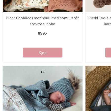
Pledd Coolalee i merinoull med bomullsfôr,
Pledd Coolal
støvrosa, boho
kar
899,-
Kjøp