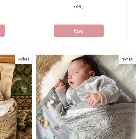
749,-
Kjøp
Nyhet
Nyhet