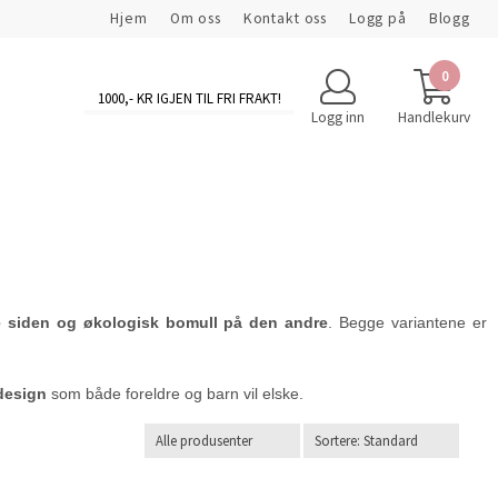
Hjem
Om oss
Kontakt oss
Logg på
Blogg
0
1000
,- KR IGJEN TIL FRI FRAKT!
Logg inn
Handlekurv
e siden og økologisk bomull på den andre
. Begge variantene er
 design
som både foreldre og barn vil elske.