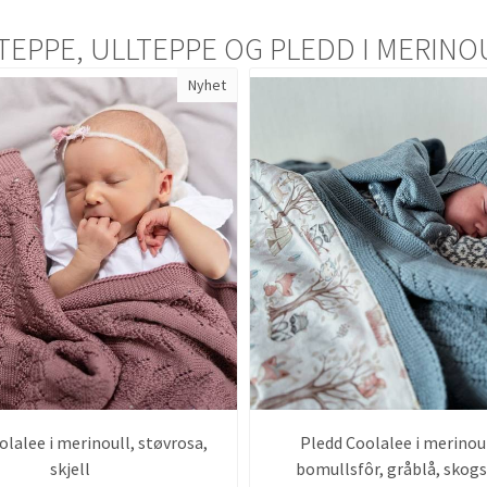
TEPPE, ULLTEPPE OG PLEDD I MERINOU
Nyhet
olalee i merinoull, støvrosa,
Pledd Coolalee i merinou
skjell
bomullsfôr, gråblå, skog