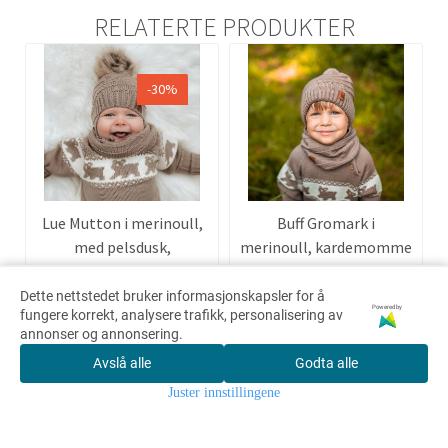
RELATERTE PRODUKTER
-30%
Lue Mutton i merinoull,
Buff Gromark i
med pelsdusk,
merinoull, kardemomme
kardemomme
314,-
299,-
449,-
Dette nettstedet bruker informasjonskapsler for å
Powered by
fungere korrekt, analysere trafikk, personalisering av
annonser og annonsering.
Kjøp
Kjøp
Avslå alle
Godta alle
0
Juster innstillingene
Hjem
Meny
Søk
Konto
Handlekurv