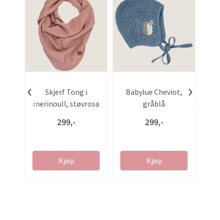
‹
›
Skjerf Tong i
Babylue Cheviot,
U
merinoull, støvrosa
gråblå
me
299,-
299,-
Kjøp
Kjøp