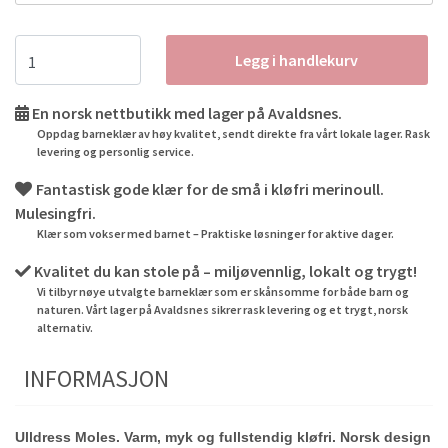
Legg i handlekurv
En norsk nettbutikk med lager på Avaldsnes.
Oppdag barneklær av høy kvalitet, sendt direkte fra vårt lokale lager. Rask
levering og personlig service.
Fantastisk gode klær for de små i kløfri merinoull.
Mulesingfri.
Klær som vokser med barnet – Praktiske løsninger for aktive dager.
Kvalitet du kan stole på – miljøvennlig, lokalt og trygt!
Vi tilbyr nøye utvalgte barneklær som er skånsomme for både barn og
naturen. Vårt lager på Avaldsnes sikrer rask levering og et trygt, norsk
alternativ.
INFORMASJON
Ulldress Moles. Varm, myk og fullstendig kløfri. Norsk design