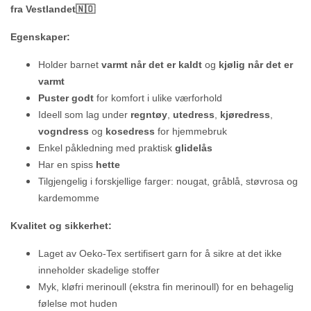
fra Vestlandet🇳🇴
Egenskaper:
Holder barnet
varmt når det er kaldt
og
kjølig når det er
varmt
Puster godt
for komfort i ulike værforhold
Ideell som lag under
regntøy
,
utedress
,
kjøredress
,
vogndress
og
kosedress
for hjemmebruk
Enkel påkledning med praktisk
glidelås
Har en spiss
hette
Tilgjengelig i forskjellige farger: nougat, gråblå, støvrosa og
kardemomme
Kvalitet og sikkerhet:
Laget av Oeko-Tex sertifisert garn for å sikre at det ikke
inneholder skadelige stoffer
Myk, kløfri merinoull (ekstra fin merinoull) for en behagelig
følelse mot huden