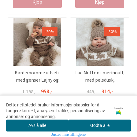
Kjøp
Kjøp
-20%
-30%
Kardemomme ullsett
Lue Mutton i merinoull,
med genser Lajny og
med pelsdusk,
ribbebukse Kenty
kardemomme
958,-
314,-
1.198,-
449,-
Dette nettstedet bruker informasjonskapsler for å
Powered by
fungere korrekt, analysere trafikk, personalisering av
Kjøp
Kjøp
annonser og annonsering.
Avslå alle
Godta alle
0
Juster innstillingene
Hjem
Meny
Søk
Konto
Handlekurv