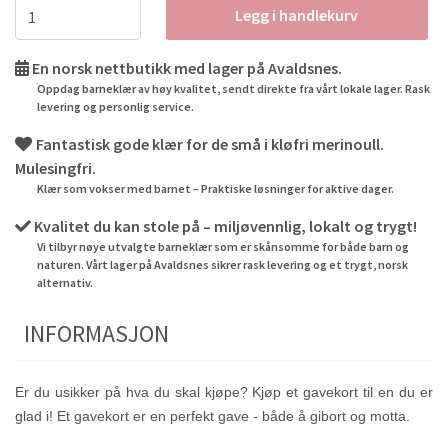
Legg i handlekurv
En norsk nettbutikk med lager på Avaldsnes.
Oppdag barneklær av høy kvalitet, sendt direkte fra vårt lokale lager. Rask
levering og personlig service.
Fantastisk gode klær for de små i kløfri merinoull.
Mulesingfri.
Klær som vokser med barnet – Praktiske løsninger for aktive dager.
Kvalitet du kan stole på – miljøvennlig, lokalt og trygt!
Vi tilbyr nøye utvalgte barneklær som er skånsomme for både barn og
naturen. Vårt lager på Avaldsnes sikrer rask levering og et trygt, norsk
alternativ.
INFORMASJON
Er du usikker på hva du skal kjøpe? Kjøp et gavekort til en du er
glad i! Et gavekort er en perfekt gave - både å gibort og motta.