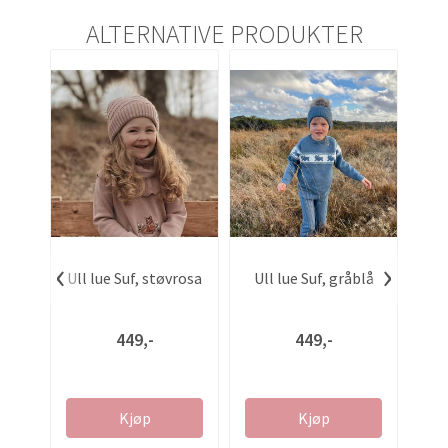
ALTERNATIVE PRODUKTER
‹
›
Ull lue Suf, støvrosa
Ull lue Suf, gråblå
U
me
449,-
449,-
Kjøp
Kjøp